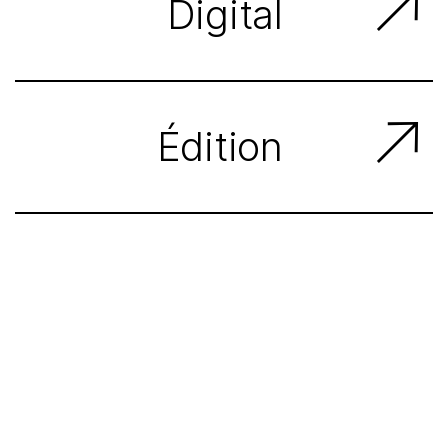
Digital
...Site, UI/UX
Édition
...Affiche, flyer
Depuis 2010, je conçois des
identités (visuelles), des
supports digitaux et imprimés.
Qu’il s’agisse d’un site web,
d’une app., d’un logo ou d’une